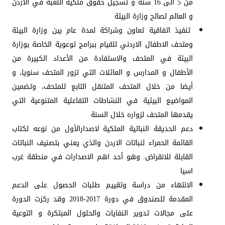
من 5 الى 16 سنة و تسجيل حقوق ملكية اللعبة في الاردن
و العالم لصالح وزارة البيئة
تنفيذ اتفاقية تعاون وشراكة لمدة عام بين وزارة البيئة
ومتحف الاطفال الاردني للقيام ببرامج توعوية الخاصة بوزارة
البيئة في المتحف والاستفادة من الأعداد الكبيرة من
الأطفال و المدارس و العائلات التي تزور المتحف سنويا، و
أيضا من خلال المتحف المتنقل التابع للمتحف، وتضمين
المواضيع البيئية في النشاطات التفاعلية المتنوعية التي
يقدمها المتحف لزواره خلال السنة
دعم الحديقة النباتية الملكية لاصدارالأول من نوعه لكتاب
القائمة الحمراء لنباتات الاردن والذي يعني بتصنيف النباتات
القابلة للانقراض. وهو أحد اهم الاصدارات في منطقة غرب
اسيا
الانتهاء من دراسة وتقييم طلبات الحصول على الدعم
المقدمة للصندوق في دورة 2017-2018 وقد ركزت الدورة
على مجالات تدوير النفايات والحلول المبتكرة و التوعية