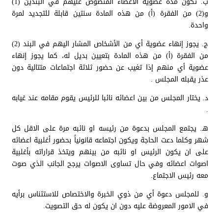
ب. تكون مدة عضوية الاعضاء المنصوص عليهم في البندين (1)
و(2) من الفقرة (أ) من هذه المادة سنتين قابلة للتجديد لمرة
واحدة.
ج. يجوز إنهاء عضوية أي من الأشخاص المشار اليهم في البند (2)
من الفقرة (أ) من هذه المادة بتعيين بديل له، كما يجوز إنهاء
عضوية أي منهم إذا تغيب عن حضور ثلاثة اجتماعات متتالية دون
عذر يقبله المجلس .
د. يختار المجلس من بين اعضائه نائبا للرئيس يقوم مقامه عند غيابه
.
هـ. يجتمع المجلس بدعوة من رئيسه او نائبه مرة على الاقل كل
شهر وكلما دعت الحاجة ويكون اجتماعه قانونياً بحضور أغلبية اعضائه
على ان يكون الرئيس او نائبه من بينهم ويتخذ قراراته بأغلبية
اصوات اعضائه وفي حال تساوى الاصوات يرجح الجانب الذي صوت
معه رئيس الاجتماع.
و. للمجلس دعوة أي من ذوي الخبرة والاختصاص للاستئناس برأيه
في الامور المعروضة عليه دون ان يكون له حق التصويت.