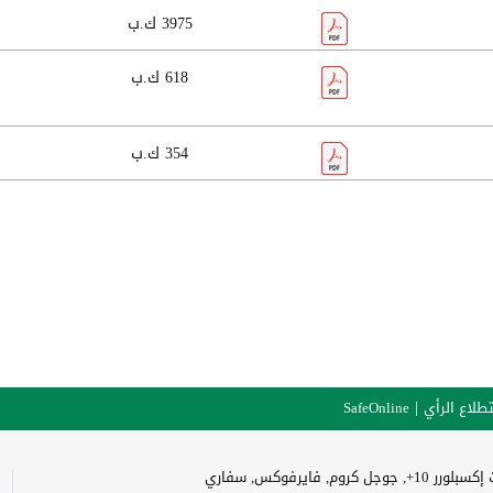
3975 ك.ب
618 ك.ب
354 ك.ب
طلاع الرأي
SafeOnline
وجل كروم, فايرفوكس, سفاري