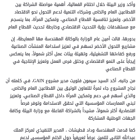
وأكد وزير البيئة خلال اختتام الفعالية، أهمية مواصلة الشراكة بين
القطاعين العام والخاص وشركاء التنمية لدعم التحول نحو الاقتصاد
الأخضر، وتعزيز تنافسية القطاع الصناعي، وتمكين المرأة، بما ينسجم
مع مستهدفات رؤية التحديث الاقتصادي وخارطة تحديث القطاع العام
بدورها، قالت أمين عام الوزارة بالوكالة المهندسة مها المعايطة، إن
مشاريع التحول الأخضر تسهم في تعزيز استدامة المنشآت الصناعية
ورفع كفاءتها التشغيلية، وتهيئة بيئات عمل أكثر شمولاً، بما ينعكس
إيجاباً على النمو الاقتصادي وخلق فرص العمل وتعزيز الإنتاجية في
القطاع الصناعي
من جانبه، أكد السيد سيمون فلويث مدير مشروع GAIN، في كلمته أن
نجاح المشروع جاء ثمرةً للتعاون الوثيق بين القطاعين العام والخاص،
والذي أسهم في دعم وتمكين المرأة داخل القطاع الصناعي، وتعزيز
تبني الممارسات المؤسسية التي تحقق الاستدامة وتوفر فرصاً
اقتصادية أكثر شمولاً، مشيداً بالشراكة الفاعلة مع وزارة البيئة وكافة
الجهات الوطنية المشاركة
كما قدمت المهندسة وداد قطيشات ، المدير التنفيذي لمركز الملك
عبدالله الثاني للتميز، عرضاً تعريفياً حول الختم المؤسسي لدعم